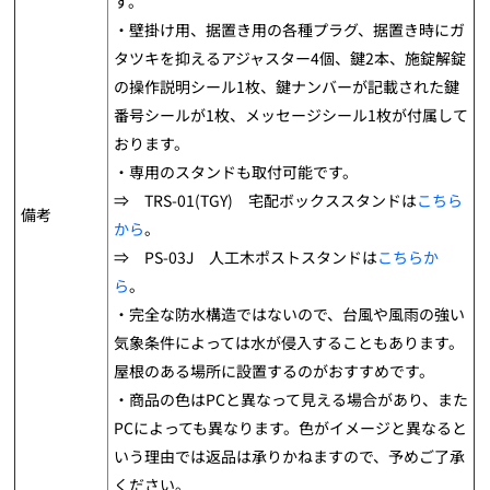
す。
・壁掛け用、据置き用の各種プラグ、据置き時にガ
タツキを抑えるアジャスター4個、鍵2本、施錠解錠
の操作説明シール1枚、鍵ナンバーが記載された鍵
番号シールが1枚、メッセージシール1枚が付属して
おります。
・専用のスタンドも取付可能です。
⇒ TRS-01(TGY) 宅配ボックススタンドは
こちら
備考
から
。
⇒ PS-03J 人工木ポストスタンドは
こちらか
ら
。
・完全な防水構造ではないので、台風や風雨の強い
気象条件によっては水が侵入することもあります。
屋根のある場所に設置するのがおすすめです。
・商品の色はPCと異なって見える場合があり、また
PCによっても異なります。色がイメージと異なると
いう理由では返品は承りかねますので、予めご了承
ください。