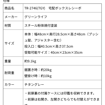
仕様
商品名
TR-2746(TGY) 宅配ボックスレシーボ
メーカー
グリーンライフ
材質
スチール粉体焼付塗装
本体：幅48cm×奥行28.5cm×高さ48cm（プッシ
ュ錠、アジャスター含む）
サイズ
投入口：幅40.5cm×高さ37.5cm
受取可能サイズ：40cm×23cm×35cm
重量
約9.1kg
据置き時：約20kg
耐荷重
壁掛け時：約10kg
カラー
チタングレー
・前扉裏の付属ケースには印鑑を収納できます。
・前扉は右開き、左開きどちらでも付替えができま