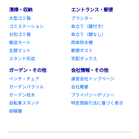
清掃・収納
エントランス・郵便
大型ゴミ箱
プランター
ゴミステーション
傘立て（鍵付き）
分別ゴミ箱
傘立て（鍵なし）
搬送カート
雨傘除水機
玄関マット
郵便ポスト
スタンド灰皿
宅配ボックス
ガーデン・その他
会社情報・その他
ベンチ・チェア
運営会社トップページ
ガーデンパラソル
会社概要
ガーデン枕木
プライバシーポリシー
自転車スタンド
特定商取引法に基づく表示
胡蝶蘭