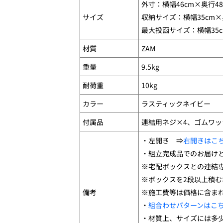
外寸：横幅46cm×奥行48
サイズ
収納サイズ：横幅35cm×奥
最大投函サイズ：横幅35c
材質
ZAM
重量
9.5kg
耐荷重
10kg
カラー
ラスティックネイビー
付属品
連結用ネジ×4、ゴムワッ
・左開き ⇒
右開きはこ
・組立完成品でのお届け
※宅配ボックスとの連結
※ボックスを2段以上積
備考
※施工費等は価格に含ま
・
組合わせパターンはこ
・材質上、サイズには多