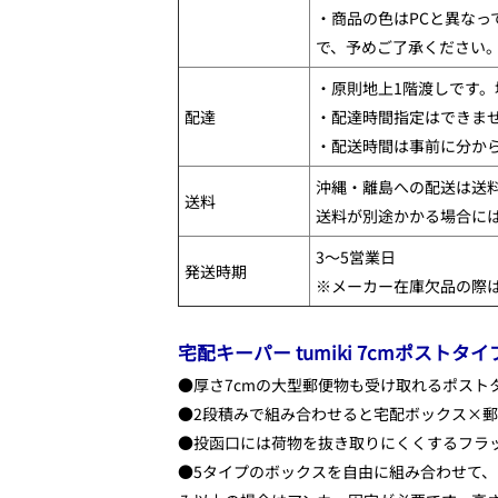
・商品の色はPCと異なっ
で、予めご了承ください
・原則地上1階渡しです。
配達
・配達時間指定はできま
・配送時間は事前に分か
沖縄・離島への配送は送
送料
送料が別途かかる場合に
3～5営業日
発送時期
※メーカー在庫欠品の際
宅配キーパー tumiki 7cmポストタイ
●厚さ7cmの大型郵便物も受け取れるポスト
●2段積みで組み合わせると宅配ボックス×
●投函口には荷物を抜き取りにくくするフラ
●5タイプのボックスを自由に組み合わせて