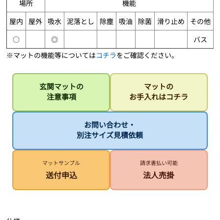
場所
機能
屋内
屋外
吸水
泥落とし
除塵
吸油
除菌
滑り止め
その他
○
◎
バス
※マットの機能等については
コチラ
をご確認ください。
玄関マットの
マットの
注意事項
お手入れはコチラ
お問い合わせ・
別注サイズ見積依頼
マットサンプル
請求書払い可能
送付申込
法人売掛