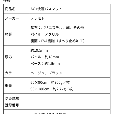
仕様
商品名
AG+快適バスマット
メーカー
テラモト
基布：ポリエステル、綿、その他
材質
パイル：アクリル
裏面：EVA樹脂（すべり止め加工）
約19.5mm
厚み
パイル：約18mm
ベース：約1.5mm
カラー
ベージュ、ブラウン
60×90cm：約900g／枚
重量
90×180cm：約2.7kg／枚
防炎試験
登録番号